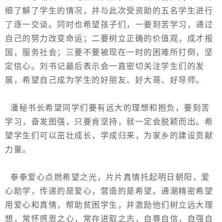
细了解了学生的情况，并与此次受资助的五名学生进行
了逐一交谈。同时也希望孩子们，一要刻苦学习，通过
自己的努力改变命运
；
二要树立正确的价值观，成才报
国，服务社会；三要不要被现在一时的困难所
打倒
，坚
定信心。刘书记最后表示会一直密切关注学生
们
的发
展，希望自己成为学生的好朋友、好大哥、好导师。
潘秘书长希望同学们要有远大的理想和抱负，要刻苦
学习，奋发图强，只要肯坚持，就一定会脱颖而出。希
望学生们可以茁壮成长，学成归来，为家乡的建设贡献
力量。
拳拳爱心点燃希望之光，片片真情托起明日朝阳，
爱
心助学，传递的是爱心，营造的是希望。通潮精密希望
用爱心和真情，帮助贫困学生，并激励他们树立远
大理
想，常怀感恩之心，常存进取之志，自尊自信，自强自