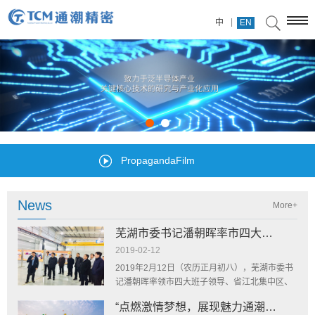
|
中
EN
PropagandaFilm
News
More+
芜湖市委书记潘朝晖率市四大班子领导一行来我司集体调研
2019-02-12
2019年2月12日（农历正月初八），芜湖市委书
记潘朝晖率领市四大班子领导、省江北集中区、
市经开区、市直相关部门主要负责人、县区党
“点燃激情梦想，展现魅力通潮”通潮精密户外拓展活动
委、政府主要负责人等人来我司集体调研。长江