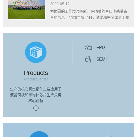
大桥开发区领导何向阳、瞿辉、谢雷等陪同调
2020-05-12
研。...
为忙碌的工作增添色彩，在融融的春日中感受青
春的气息。2020年5月9日，通潮精密全体员工整
装齐发，前往位于珩琅山玫瑰谷进行拓展训练！
早晨九点，抵达目的地，在宽大的草坪上，大家
手拉手围成...
FPD
SEMI
Products
ProductCenter
生产的核心真空部件主要应用于
液晶面板和半导体芯片生产关键
核心设备