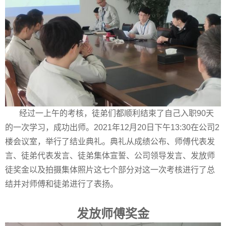
经过一上午的考核，徒弟们都顺利结束了自己入职
90
天
的一次学习，成功出师。
2021
年
12
月
20
日下午
13:30
在公司
2
楼会议室，举行了结业典礼。典礼从成绩公布、师傅代表发
言、徒弟代表发言、徒弟集体宣誓、公司领导发言、发放师
徒奖金以及拍摄集体照片这七个部分对这一次考核进行了总
结并对师傅和徒弟进行了表扬。
发放师傅奖金