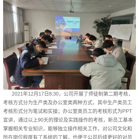
2021
年
12
月
17
日
8:30
，公司开展了师徒制第二期考核，
考核方式分为生产类及办公室类两种方式，其中生产类员工
考核形式分为笔试和实操；办公室类员工的考核形式为
PPT
宣讲，通过以上
90
天的理论及实践操作的考核，新员工基本
掌握相关专业知识，能够独立操作相关工作，对公司文化和
所在岗位程度有了系统的了解，也便于公司后续更好的对员